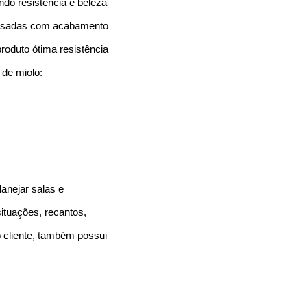
ndo resistência e beleza
rensadas com acabamento
roduto ótima resistência
 de miolo:
anejar salas e
situações, recantos,
o cliente, também possui